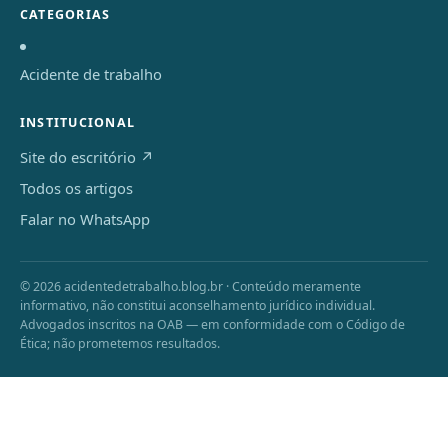
CATEGORIAS
Acidente de trabalho
INSTITUCIONAL
Site do escritório ↗
Todos os artigos
Falar no WhatsApp
© 2026 acidentedetrabalho.blog.br · Conteúdo meramente
informativo, não constitui aconselhamento jurídico individual.
Advogados inscritos na OAB — em conformidade com o Código de
Ética; não prometemos resultados.