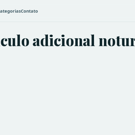
ategorias
Contato
lculo adicional notu